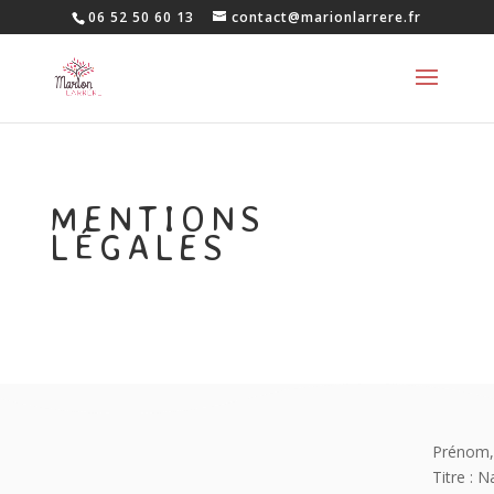
06 52 50 60 13
contact@marionlarrere.fr
MENTIONS
LÉGALES
Prénom,
Titre : 