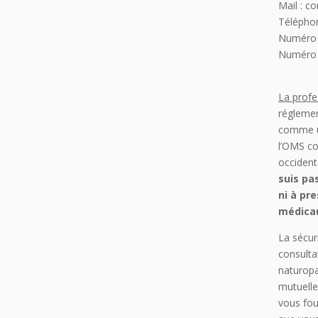
Mail : c
Téléphon
Numéro S
Numéro 
La profe
réglemen
comme u
l’OMS co
occident
suis pa
ni à pr
médica
La sécur
consulta
naturopa
mutuelle
vous fou